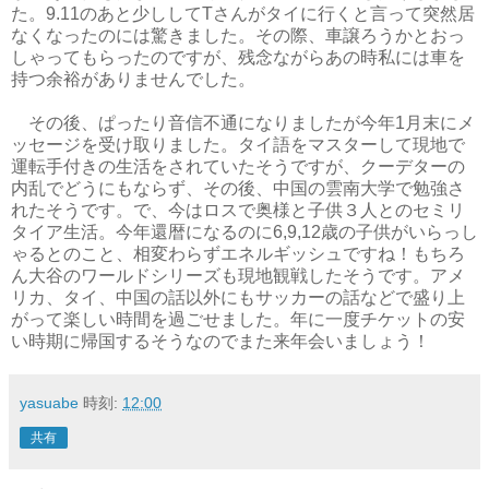
た。9.11のあと少ししてTさんがタイに行くと言って突然居
なくなったのには驚きました。その際、車譲ろうかとおっ
しゃってもらったのですが、残念ながらあの時私には車を
持つ余裕がありませんでした。
その後、ぱったり音信不通になりましたが今年1月末にメ
ッセージを受け取りました。タイ語をマスターして現地で
運転手付きの生活をされていたそうですが、クーデターの
内乱でどうにもならず、その後、中国の雲南大学で勉強さ
れたそうです。で、今はロスで奥様と子供３人とのセミリ
タイア生活。今年還暦になるのに6,9,12歳の子供がいらっし
ゃるとのこと、相変わらずエネルギッシュですね！もちろ
ん大谷のワールドシリーズも現地観戦したそうです。アメ
リカ、タイ、中国の話以外にもサッカーの話などで盛り上
がって楽しい時間を過ごせました。年に一度チケットの安
い時期に帰国するそうなのでまた来年会いましょう！
yasuabe
時刻:
12:00
共有