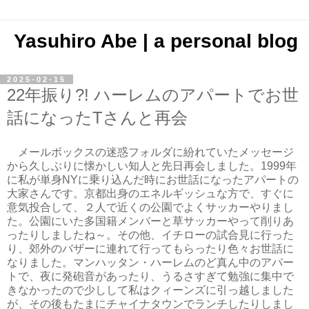
Yasuhiro Abe | a personal blog
2025-02-15
22年振り?! ハーレムのアパートでお世
話になったTさんと再会
メールボックスの迷惑フォルダに紛れていたメッセージ
から久しぶりに懐かしい知人と先日再会しました。1999年
に私が単身NYに乗り込んだ時にお世話になったアパートの
大家さんです。京都出身のエネルギッシュな方で、すぐに
意気投合して、２人で近くの公園でよくサッカーやりまし
た。公園にいた多国籍メンバーと草サッカーやって削りあ
ったりしましたね～。その他、イチローの試合見に行った
り、郊外のバザーに連れて行ってもらったり色々お世話に
なりました。マンハッタン・ハーレムのど真ん中のアパー
トで、夜に発砲音があったり、うるさすぎて勉強に集中で
きなかったので少しして私はクィーンズに引っ越しました
が、その後もたまにチャイナタウンでランチしたりしまし